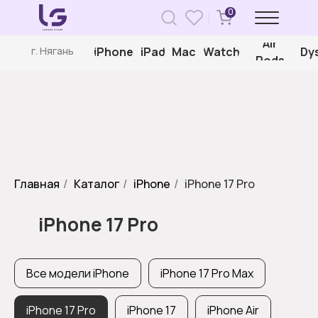
0
Air
iPhone
iPad
Mac
Watch
Dy
г. Нягань
Pods
Главная
/
Каталог
/
iPhone
/
iPhone 17 Pro
iPhone 17 Pro
Все модели iPhone
iPhone 17 Pro Max
iPhone 17 Pro
iPhone 17
iPhone Air