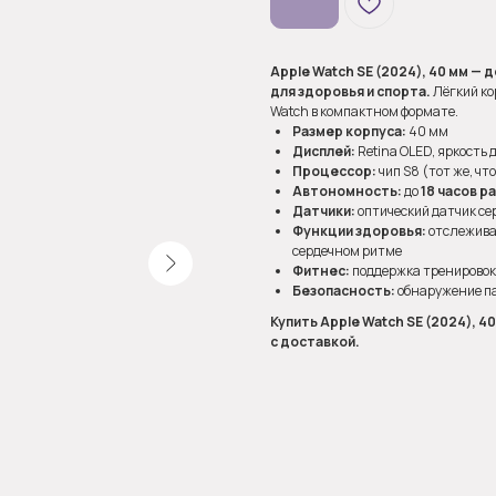
Apple Watch SE (2024), 40 мм —
для здоровья и спорта.
Лёгкий ко
Watch в компактном формате.
Размер корпуса:
40 мм
Дисплей:
Retina OLED, яркость 
Процессор:
чип S8 (тот же, что 
Автономность:
до
18 часов р
Датчики:
оптический датчик се
Функции здоровья:
отслеживан
сердечном ритме
Фитнес:
поддержка тренировок, 
Безопасность:
обнаружение па
Купить Apple Watch SE (2024), 4
с доставкой.