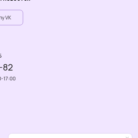
пу VK
Б
7-82
0-17:00