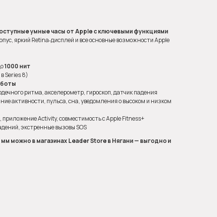
 доступные умные часы от Apple с ключевыми функциями
рпус, яркий Retina‑дисплей и все основные возможности Apple
до
1000 нит
в Series 8)
аботы
рдечного ритма, акселерометр, гироскоп, датчик падения
ие активности, пульса, сна, уведомления о высоком и низком
приложение Activity, совместимость с Apple Fitness+
дений, экстренные вызовы SOS
0 мм можно в магазинах Leader Store в Нягани — выгодно и