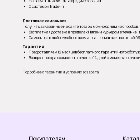
На расчетный счет для юридических лиц
С системой Trade-in
Доставка и самовывоз
Получить заказанные на сайте товары можно одним из способов:
Бесплатная доставка в пределах Нягани курьером в течение 1
Самовывоз в любое удобное время в наших магазинах пн-сб 09:0
Гарантия
Предоставляем 12 месяцев бесплатного гарантийного обслу
Возврат товара возможен в течение 14 дней с момента покупк
Подробнее о гарантии и условиях возврата
Покупателям
Катал