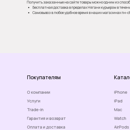
Получить заказанные на сайте товары можно одним из способ
Бесплатная доставка в пределах Нягани курьером в течени
Самовывоз в любое удобное время в наших магазинах пн-сб 0
Покупателям
Катал
О компании
iPhone
Услуги
iPad
Trade-in
Mac
Гарантия и возврат
Watch
Оплата и доставка
AirPods