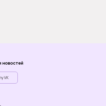
 и новостей
пу VK