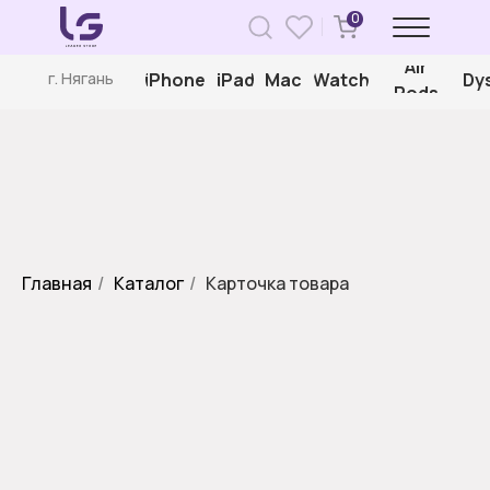
0
Air
iPhone
iPad
Mac
Watch
Dy
г. Нягань
Pods
Главная
/
Каталог
/
Карточка товара