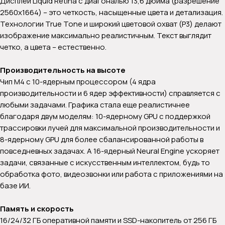
Дисплей Liquid Retina с диагональю 13,6 дюйма (разрешение
2560x1664) – это четкость, насыщенные цвета и детализация.
Технологии True Tone и широкий цветовой охват (P3) делают
изображение максимально реалистичным. Текст выглядит
четко, а цвета – естественно.
Производительность на высоте
Чип M4 с 10-ядерным процессором (4 ядра
производительности и 6 ядер эффективности) справляется с
любыми задачами. Графика стала еще реалистичнее
благодаря двум моделям: 10-ядерному GPU с поддержкой
трассировки лучей для максимальной производительности и
8-ядерному GPU для более сбалансированной работы в
повседневных задачах. А 16-ядерный Neural Engine ускоряет
задачи, связанные с искусственным интеллектом, будь то
обработка фото, видеозвонки или работа с приложениями на
базе ИИ.
Память и скорость
16/24/32 ГБ оперативной памяти и SSD-накопитель от 256 ГБ