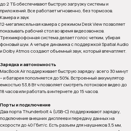
до 2 ТБ обеспечивают быструю загрузку системы и
приложений. Все работает мгновенно, без тормозов.
Камера и звук
12-мегапиксельная камера с режимом Desk View позволяет
показывать рабочий стол во время видеозвонков.
Трехмикрофонная система делает голос четким, убирая
фоновый шум. А четыре динамика с поддержкой Spatial Audio
и Dolby Atmos создают объемный звук, который впечатляет.
Зарядка и автономность
MacBook Air поддерживает быструю зарядку: всего 30 минут
– и батарея пополняется до 50%. Встроенный аккумулятор
емкостью 53,8 Вт·ч позволяет смотреть потоковое видео до
18 часов или работать в интернете до 15 часов.
Порты и подключение
Два порта Thunderbolt 4 (USB-C) поддерживают зарядку,
подключение внешних дисплеев и передачу данных на
скорости до 40 Гбит/с. Есть разъем для наушников 3,5 мм,