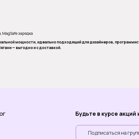
в, MagSafe зарядка
нальной мощности, идеально подходящий для дизайнеров, программист
Нягани — выгодно и с доставкой.
ог
Будьте в курсе акций
Подписаться на груп