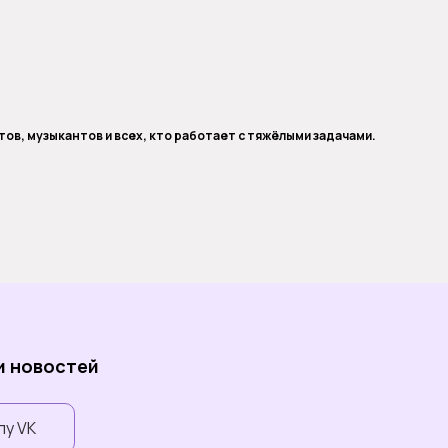
ов, музыкантов и всех, кто работает с тяжёлыми задачами.
 и новостей
пу VK