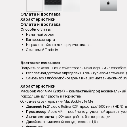
Оплата и доставка
Характеристики
Оплата и доставка
Способы оплаты:
Наличный расчет
Банковская карта
На расчетный счет для юридических лиц
С системой Trade-in
Доставка и самовывоз
Получить заказанные на сайте товары можно одним из способов:
Бесплатная доставка в пределах Нягани курьером в течение 1
Самовывоз в любое удобное время в наших магазинах пн-сб 09:0
Характеристики
MacBook Pro 14 M4 (2024) — компактный профессиональный 
подходящим для работы и творчества.
Основные характеристики MacBook Pro 14 M4
Дисплей:
14,2″ Liquid Retina XDR, яркость до 1600 нит (HDR),
Процессор:
Apple M4 — новый чип с улучшенной архитектуро
Автономность:
до 22 часов работы без подзарядки
Дизайн:
алюминиевый корпус, вес около 1,6 кг
Функции: