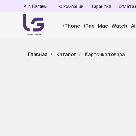
г. Нягань
О компании
Гарантия
Оплата 
iPhone
iPad
Mac
Watch
A
Главная
/
Каталог
/
Карточка товара