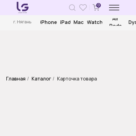
0
Air
iPhone
iPad
Mac
Watch
Dy
г. Нягань
Pods
Главная
/
Каталог
/
Карточка товара