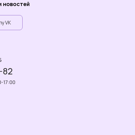
 и новостей
пу VK
Б
7-82
0-17:00