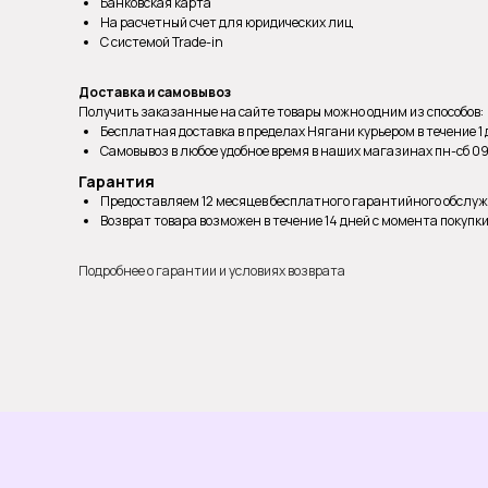
Банковская карта
На расчетный счет для юридических лиц
С системой Trade-in
Доставка и самовывоз
Получить заказанные на сайте товары можно одним из способов:
Бесплатная доставка в пределах Нягани курьером в течение 1
Самовывоз в любое удобное время в наших магазинах пн-сб 09:0
Гарантия
Предоставляем 12 месяцев бесплатного гарантийного обслу
Возврат товара возможен в течение 14 дней с момента покупк
Подробнее о гарантии и условиях возврата