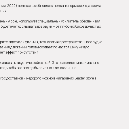
ния, 2022) полностью обновлен: ножка теперь короче, а форма
ания.
ный Apple, использует специальный усилитель, обеспечивая
удете чётко слышать все звуки — от глубоких басов до чистых
трите видео или фильмы, технология пространственного аудио
вания движений головы создаёт по настоящему живую
ает эффект присутствия.
 закрыты акустической сеткой. Это позволяет максимально
ов, чтобы вас всегда было чётко и ясно слышно.
ro с доставкой и недорого можно в магазинах Leader Store в