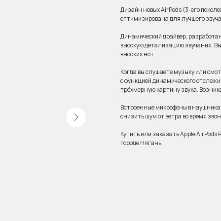
Дизайн новых AirPods (3-его поколе
оптимизирована для лучшего звуч
Динамический драйвер, разработан
высокую детализацию звучания. Вы б
высоких нот.
Когда вы слушаете музыку или смо
с функцией динамического отслежи
трёхмерную картину звука. Возник
Встроенные микрофоны в наушниках
снизить шум от ветра во время звонк
Купить или заказать Apple AirPods P
городе Нягань.